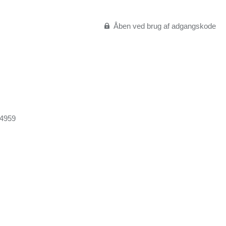
Åben ved brug af adgangskode
44959